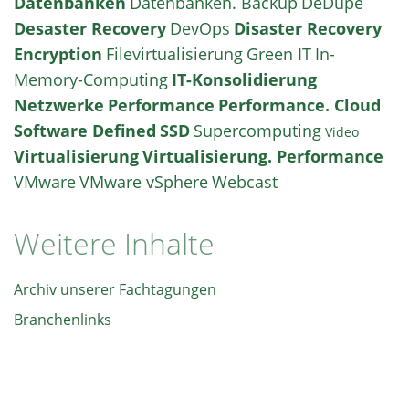
Datenbanken
Datenbanken. Backup
DeDupe
Desaster Recovery
DevOps
Disaster Recovery
Encryption
Filevirtualisierung
Green IT
In-
Memory-Computing
IT-Konsolidierung
Netzwerke
Performance
Performance. Cloud
Software Defined
SSD
Supercomputing
Video
Virtualisierung
Virtualisierung. Performance
VMware
VMware vSphere
Webcast
Weitere Inhalte
Archiv unserer Fachtagungen
Branchenlinks