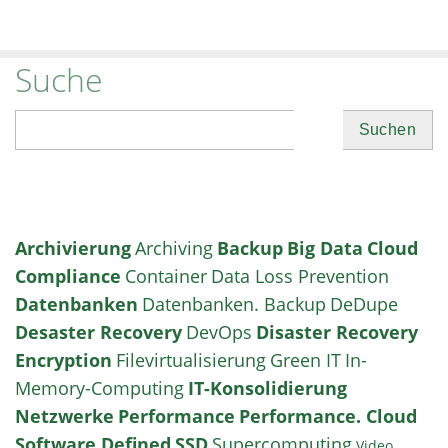
Suche
Suchen
Archivierung
Archiving
Backup
Big Data
Cloud
Compliance
Container
Data Loss Prevention
Datenbanken
Datenbanken. Backup
DeDupe
Desaster Recovery
DevOps
Disaster Recovery
Encryption
Filevirtualisierung
Green IT
In-
Memory-Computing
IT-Konsolidierung
Netzwerke
Performance
Performance. Cloud
Software Defined
SSD
Supercomputing
Video