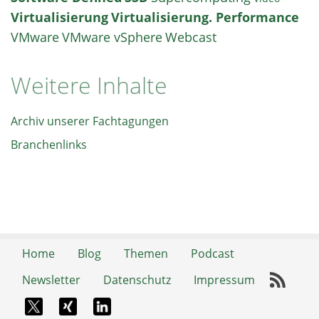
Virtualisierung
Virtualisierung. Performance
VMware
VMware vSphere
Webcast
Weitere Inhalte
Archiv unserer Fachtagungen
Branchenlinks
Home
Blog
Themen
Podcast
Newsletter
Datenschutz
Impressum
RSS-
X-Twitter
Xing
LinkedIn